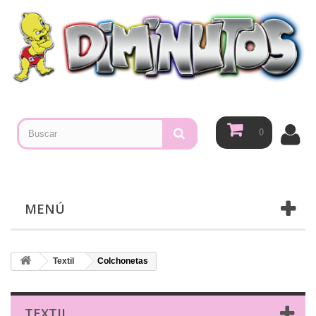
0
MENÚ
Textil
Colchonetas
TEXTIL