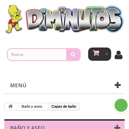
0
MENÚ
Baño y aseo
Capas de baño
BAÑO Y ASEO