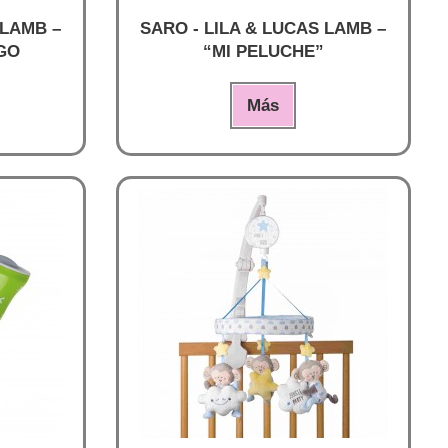
 LAMB –
SARO - LILA & LUCAS LAMB –
GO
“MI PELUCHE”
Más