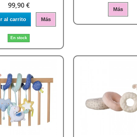
99,90 €
Más
r al carrito
Más
En stock