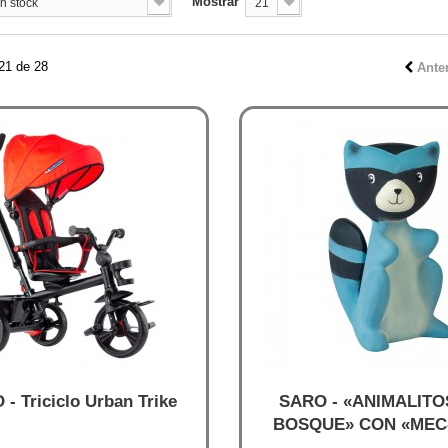
Mostrar
n stock
21
21 de 28
Ante
- Triciclo Urban Trike
SARO - «ANIMALITO
BOSQUE» CON «MEC