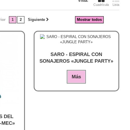
Vista:
Cuadrícula
Lista
rior
1
2
Siguiente
Mostrar todos
SARO - ESPIRAL CON
SONAJEROS «JUNGLE PARTY»
Más
S DEL
-MEC»