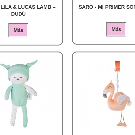
 LILA & LUCAS LAMB –
SARO - MI PRIMER S
DUDÚ
Más
Más