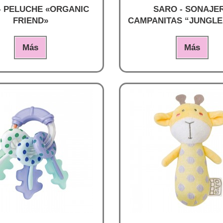
- PELUCHE «ORGANIC
SARO - SONAJE
FRIEND»
CAMPANITAS “JUNGLE
Más
Más