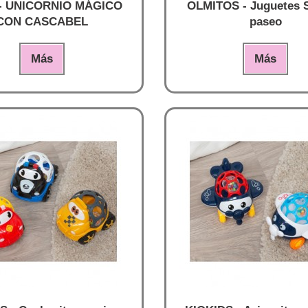
- UNICORNIO MÁGICO
OLMITOS - Juguetes S
CON CASCABEL
paseo
Más
Más