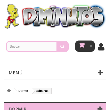
0
MENÚ
Dormir
Sábanas
DORMIR