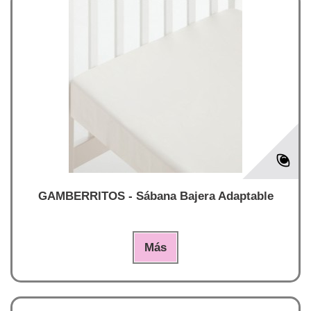
GAMBERRITOS - Sábana Bajera Adaptable
Más