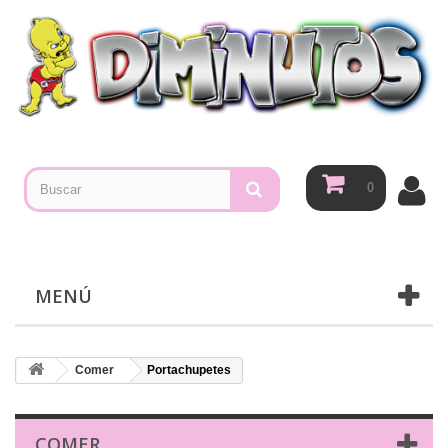
0
MENÚ
Comer
Portachupetes
COMER