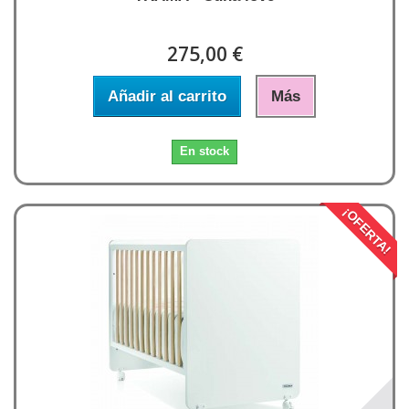
275,00 €
Añadir al carrito
Más
En stock
¡OFERTA!